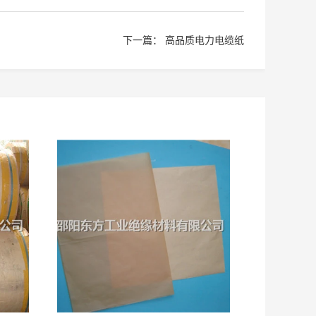
下一篇：
高品质电力电缆纸